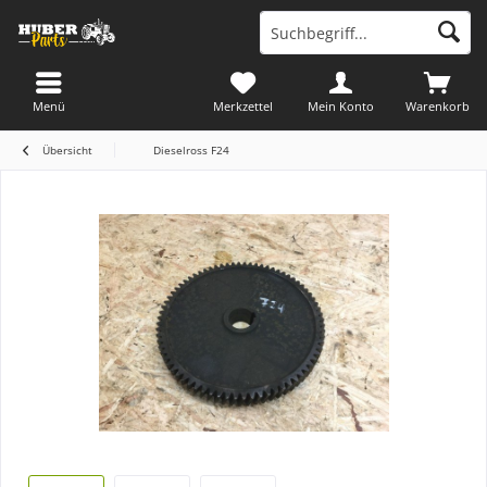
Menü
Merkzettel
Mein Konto
Warenkorb
Übersicht
Dieselross F24