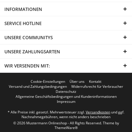
INFORMATIONEN
SERVICE HOTLINE
UNSERE COMMUNITYS
UNSERE ZAHLUNGSARTEN
WIR VERSENDEN MIT:
Cookie-Einstellungen
Über uns
Kontakt
Versand und Zahlungsbedingungen
Widerrufsrecht für Verbraucher
Datenschutz
Allgemeine Geschäftsbedingungen und Kundeninformationen
Impressum
* Alle Preise inkl. gesetzl. Mehrwertsteuer zzgl.
Versandkosten
und ggf.
Nachnahmegebühren, wenn nicht anders beschrieben
© 2026 Mustermann Onlineshop - All Rights Reserved. Theme by
ThemeWare®