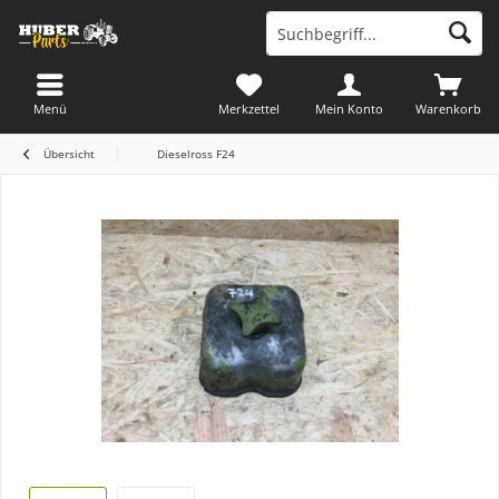
Menü
Merkzettel
Mein Konto
Warenkorb
Übersicht
Dieselross F24