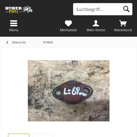
Menü
Merkzettel
Mein Konto
Warenkorb
Übersicht
D180H