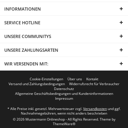
INFORMATIONEN
SERVICE HOTLINE
UNSERE COMMUNITYS
UNSERE ZAHLUNGSARTEN
WIR VERSENDEN MIT:
Cookie-Einstellungen
Über uns
Kontakt
Versand und Zahlungsbedingungen
Widerrufsrecht für Verbraucher
Datenschutz
Allgemeine Geschäftsbedingungen und Kundeninformationen
Impressum
* Alle Preise inkl. gesetzl. Mehrwertsteuer zzgl.
Versandkosten
und ggf.
Nachnahmegebühren, wenn nicht anders beschrieben
© 2026 Mustermann Onlineshop - All Rights Reserved. Theme by
ThemeWare®