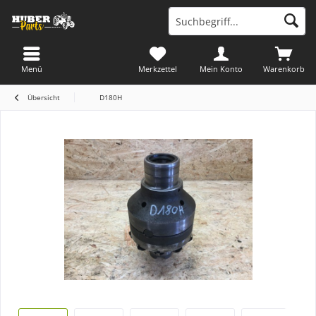
Menü
Merkzettel
Mein Konto
Warenkorb
Übersicht
D180H