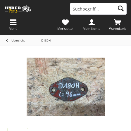
Menü
Merkzettel
Mein Konto
Warenkorb
Übersicht
D180H