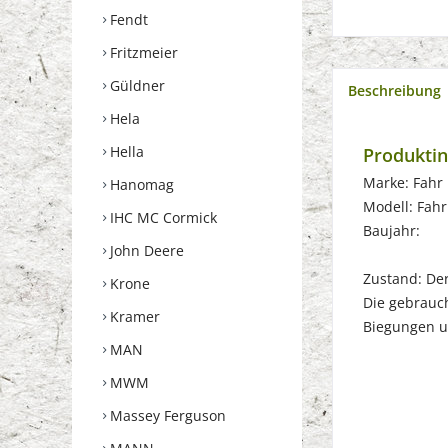
Fendt
Fritzmeier
Güldner
Beschreibung
Hela
Hella
Produktin
Marke: Fahr
Hanomag
Modell: Fah
IHC MC Cormick
Baujahr:
John Deere
Zustand: Der 
Krone
Die gebrauch
Kramer
Biegungen u
MAN
MWM
Massey Ferguson