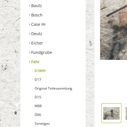
Bautz
Bosch
Case IH
Deutz
Eicher
Fundgrube
Fahr
D180H
D17
Original Teilesammlung
D15
M88
D66
Sonstiges