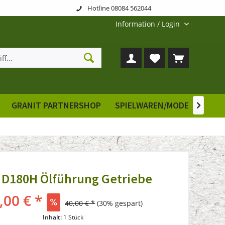
Hotline 08084 562044
Information / Login
GRANIT PARTNERSHOP
SPIELWAREN/MODELLE
E

 D180H Ölführung Getriebe
,00 € *
40,00 € *
(30% gespart)
Inhalt:
1 Stück