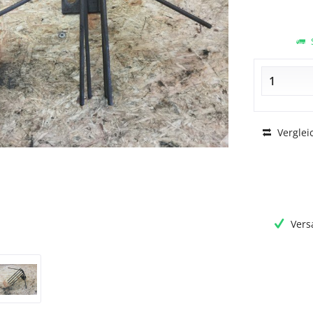
S
Verglei
Vers