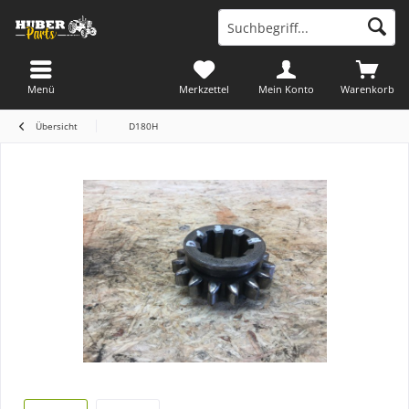
Menü
Merkzettel
Mein Konto
Warenkorb
Übersicht
D180H