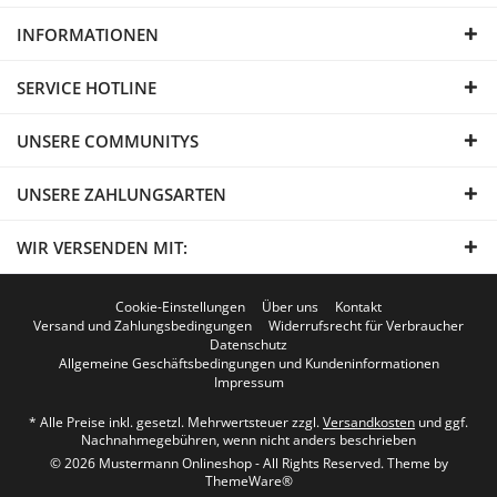
INFORMATIONEN
SERVICE HOTLINE
UNSERE COMMUNITYS
UNSERE ZAHLUNGSARTEN
WIR VERSENDEN MIT:
Cookie-Einstellungen
Über uns
Kontakt
Versand und Zahlungsbedingungen
Widerrufsrecht für Verbraucher
Datenschutz
Allgemeine Geschäftsbedingungen und Kundeninformationen
Impressum
* Alle Preise inkl. gesetzl. Mehrwertsteuer zzgl.
Versandkosten
und ggf.
Nachnahmegebühren, wenn nicht anders beschrieben
© 2026 Mustermann Onlineshop - All Rights Reserved. Theme by
ThemeWare®