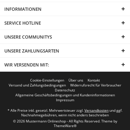
INFORMATIONEN
SERVICE HOTLINE
UNSERE COMMUNITYS
UNSERE ZAHLUNGSARTEN
WIR VERSENDEN MIT:
Cookie-Einstellungen
Über uns
Kontakt
Versand und Zahlungsbedingungen
Widerrufsrecht für Verbraucher
Datenschutz
Allgemeine Geschäftsbedingungen und Kundeninformationen
Impressum
* Alle Preise inkl. gesetzl. Mehrwertsteuer zzgl.
Versandkosten
und ggf.
Nachnahmegebühren, wenn nicht anders beschrieben
© 2026 Mustermann Onlineshop - All Rights Reserved. Theme by
ThemeWare®