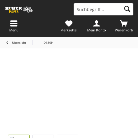
Menü
Merkzettel
Mein Konto
Warenkorb
Übersicht
D180H