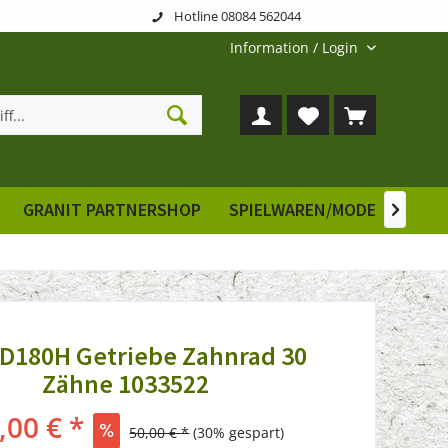
Hotline 08084 562044
Information / Login
GRANIT PARTNERSHOP
SPIELWAREN/MODELLE
E

 D180H Getriebe Zahnrad 30
Zähne 1033522
,00 € *
50,00 € *
(30% gespart)