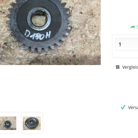
S
Verglei
Vers