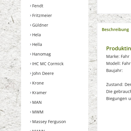
Fendt
Fritzmeier
Güldner
Beschreibung
Hela
Hella
Produktin
Hanomag
Marke: Fahr
Modell: Fah
IHC MC Cormick
Baujahr:
John Deere
Krone
Zustand: Der 
Die gebrauch
Kramer
Biegungen u
MAN
MWM
Massey Ferguson