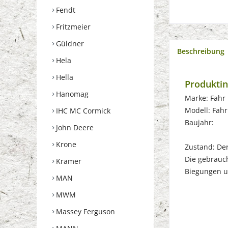
Fendt
Fritzmeier
Güldner
Beschreibung
Hela
Hella
Produktin
Hanomag
Marke: Fahr
Modell: Fah
IHC MC Cormick
Baujahr:
John Deere
Krone
Zustand: Der 
Die gebrauch
Kramer
Biegungen u
MAN
MWM
Massey Ferguson