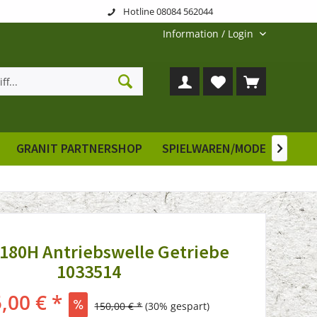
Hotline 08084 562044
Information / Login
GRANIT PARTNERSHOP
SPIELWAREN/MODELLE
E

180H Antriebswelle Getriebe
1033514
,00 € *
150,00 € *
(30% gespart)