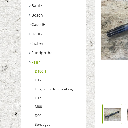
Bautz
Bosch
Case IH
Deutz
Eicher
Fundgrube
Fahr
D180H
D17
Original Teilesammlung
D15
M88
D66
Sonstiges