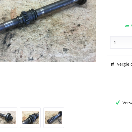
S
Verglei
Vers