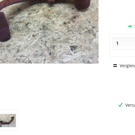
S
Verglei
Vers