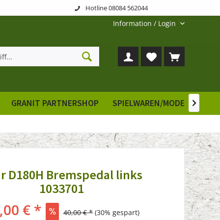
Hotline 08084 562044
Information / Login
GRANIT PARTNERSHOP
SPIELWAREN/MODELLE
E

r D180H Bremspedal links
1033701
,00 € *
40,00 € *
(30% gespart)