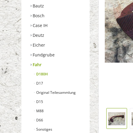
Bautz
Bosch
Case IH
Deutz
Eicher
Fundgrube
Fahr
D180H
D17
Original Teilesammlung
D15
M88
D66
Sonstiges