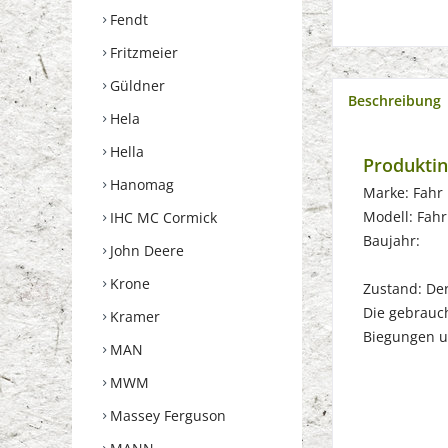
Fendt
Fritzmeier
Güldner
Beschreibung
Hela
Hella
Produktin
Hanomag
Marke: Fahr
Modell: Fah
IHC MC Cormick
Baujahr:
John Deere
Krone
Zustand: Der 
Die gebrauch
Kramer
Biegungen u
MAN
MWM
Massey Ferguson