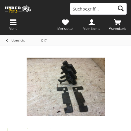
Menü
Merkzettel
Mein Konto
Warenkorb
Übersicht
D17