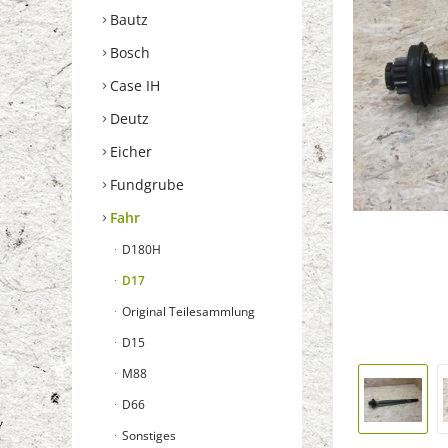
Bautz
Bosch
Case IH
Deutz
Eicher
Fundgrube
Fahr
D180H
D17
Original Teilesammlung
D15
M88
D66
Sonstiges