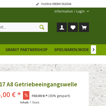
Hotline 08084 562044
Information / Login
GRANIT PARTNERSHOP
SPIELWAREN/MODELLE
E

17 A8 Getriebeeingangswelle
,00 € *
150,00 € *
(30% gespart)
Inhalt:
1 Stück