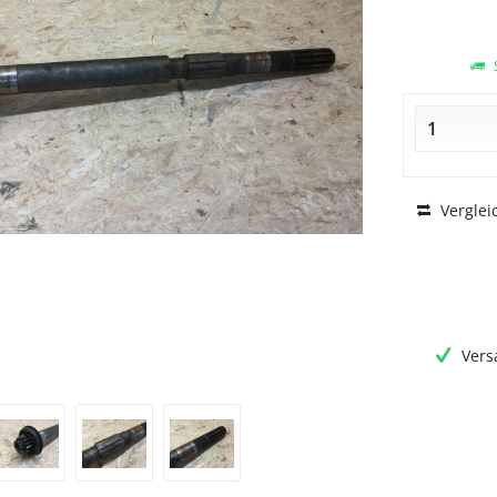
S
Verglei
Vers