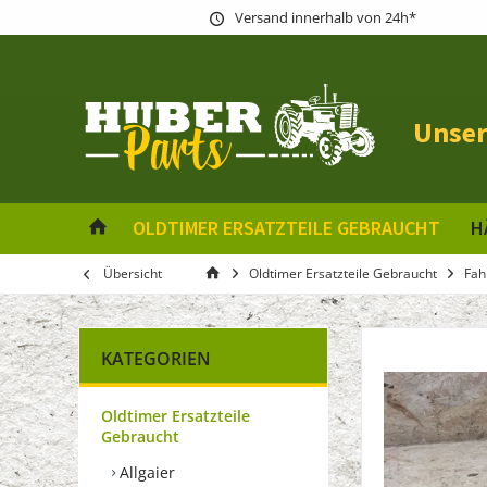
Versand innerhalb von 24h*
Unser
OLDTIMER ERSATZTEILE GEBRAUCHT
H
Übersicht
Oldtimer Ersatzteile Gebraucht
Fah
KATEGORIEN
Oldtimer Ersatzteile
Gebraucht
Allgaier