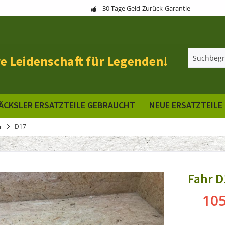
30 Tage Geld-Zurück-Garantie
e Leidenschaft für Legenden!
ÄCKSLER ERSATZTEILE GEBRAUCHT
NEUE ERSATZTEILE
r
D17
Fahr D
105