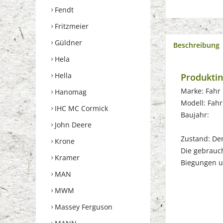
Fendt
Fritzmeier
Güldner
Beschreibung
Hela
Hella
Produktin
Marke: Fahr
Hanomag
Modell: Fah
IHC MC Cormick
Baujahr:
John Deere
Zustand: Der 
Krone
Die gebrauch
Kramer
Biegungen u
MAN
MWM
Massey Ferguson