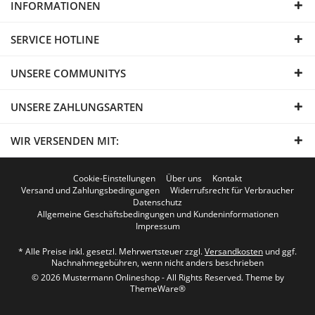
INFORMATIONEN
SERVICE HOTLINE
UNSERE COMMUNITYS
UNSERE ZAHLUNGSARTEN
WIR VERSENDEN MIT:
Cookie-Einstellungen
Über uns
Kontakt
Versand und Zahlungsbedingungen
Widerrufsrecht für Verbraucher
Datenschutz
Allgemeine Geschäftsbedingungen und Kundeninformationen
Impressum
* Alle Preise inkl. gesetzl. Mehrwertsteuer zzgl.
Versandkosten
und ggf.
Nachnahmegebühren, wenn nicht anders beschrieben
© 2026 Mustermann Onlineshop - All Rights Reserved. Theme by
ThemeWare®