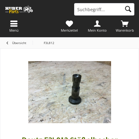
Menü
Merkzettel
Mein Konto
Warenkorb
Übersicht
F3L812