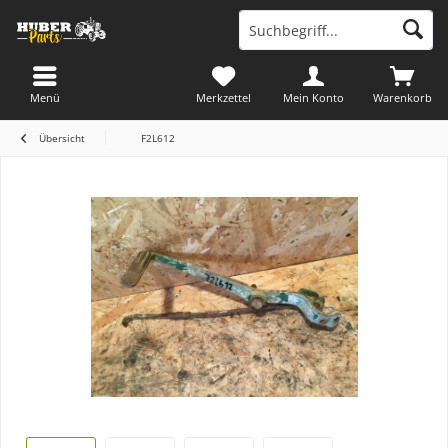
Menü
Merkzettel
Mein Konto
Warenkorb
Übersicht
F2L612