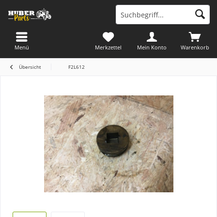
Menü
Merkzettel
Mein Konto
Warenkorb
Übersicht
F2L612