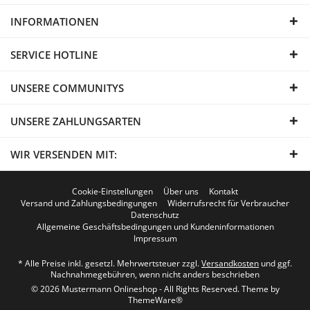
INFORMATIONEN
SERVICE HOTLINE
UNSERE COMMUNITYS
UNSERE ZAHLUNGSARTEN
WIR VERSENDEN MIT:
Cookie-Einstellungen
Über uns
Kontakt
Versand und Zahlungsbedingungen
Widerrufsrecht für Verbraucher
Datenschutz
Allgemeine Geschäftsbedingungen und Kundeninformationen
Impressum
* Alle Preise inkl. gesetzl. Mehrwertsteuer zzgl.
Versandkosten
und ggf.
Nachnahmegebühren, wenn nicht anders beschrieben
© 2026 Mustermann Onlineshop - All Rights Reserved. Theme by
ThemeWare®