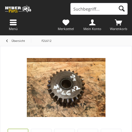
Menü
Merkzettel
Mein Konto
Warenkorb
Übersicht
F2L612