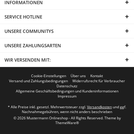
INFORMATIONEN
SERVICE HOTLINE
UNSERE COMMUNITYS
UNSERE ZAHLUNGSARTEN
WIR VERSENDEN MIT:
Cookie-Einstellungen
Über uns
Kontakt
Versand und Zahlungsbedingungen
Widerrufsrecht für Verbraucher
Datenschutz
Allgemeine Geschäftsbedingungen und Kundeninformationen
Impressum
* Alle Preise inkl. gesetzl. Mehrwertsteuer zzgl.
Versandkosten
und ggf.
Nachnahmegebühren, wenn nicht anders beschrieben
© 2026 Mustermann Onlineshop - All Rights Reserved. Theme by
ThemeWare®