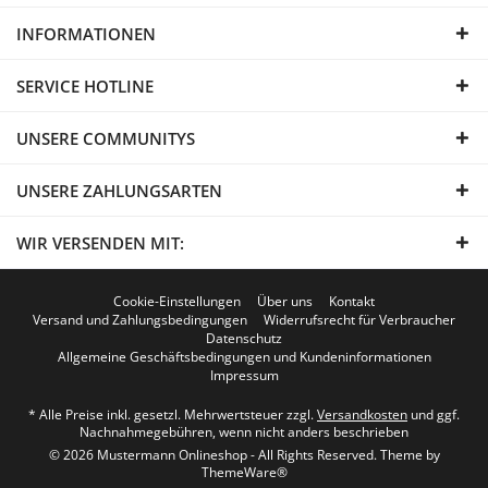
INFORMATIONEN
SERVICE HOTLINE
UNSERE COMMUNITYS
UNSERE ZAHLUNGSARTEN
WIR VERSENDEN MIT:
Cookie-Einstellungen
Über uns
Kontakt
Versand und Zahlungsbedingungen
Widerrufsrecht für Verbraucher
Datenschutz
Allgemeine Geschäftsbedingungen und Kundeninformationen
Impressum
* Alle Preise inkl. gesetzl. Mehrwertsteuer zzgl.
Versandkosten
und ggf.
Nachnahmegebühren, wenn nicht anders beschrieben
© 2026 Mustermann Onlineshop - All Rights Reserved. Theme by
ThemeWare®