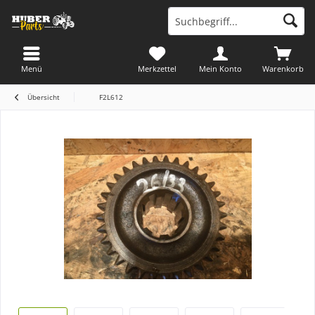
Menü
Merkzettel
Mein Konto
Warenkorb
Übersicht
F2L612