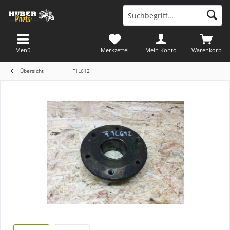
Menü
Merkzettel
Mein Konto
Warenkorb
Übersicht
F1L612