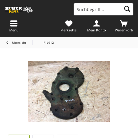
Menü
Merkzettel
Mein Konto
Warenkorb
Übersicht
F1L612