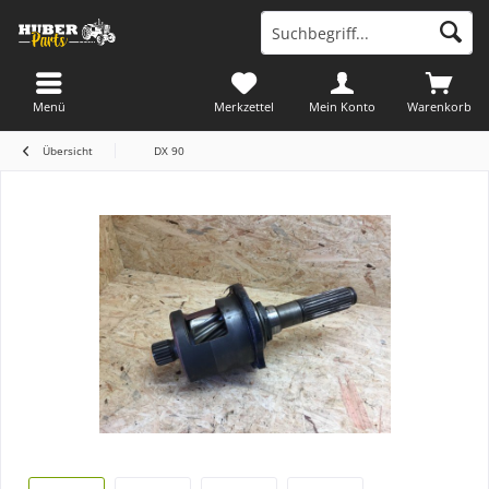
Menü
Merkzettel
Mein Konto
Warenkorb
Übersicht
DX 90