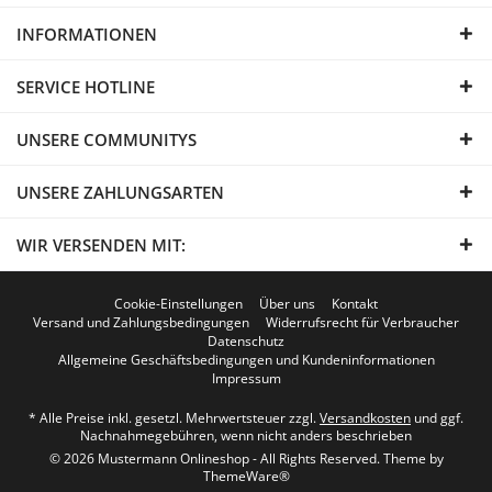
INFORMATIONEN
SERVICE HOTLINE
UNSERE COMMUNITYS
UNSERE ZAHLUNGSARTEN
WIR VERSENDEN MIT:
Cookie-Einstellungen
Über uns
Kontakt
Versand und Zahlungsbedingungen
Widerrufsrecht für Verbraucher
Datenschutz
Allgemeine Geschäftsbedingungen und Kundeninformationen
Impressum
* Alle Preise inkl. gesetzl. Mehrwertsteuer zzgl.
Versandkosten
und ggf.
Nachnahmegebühren, wenn nicht anders beschrieben
© 2026 Mustermann Onlineshop - All Rights Reserved. Theme by
ThemeWare®