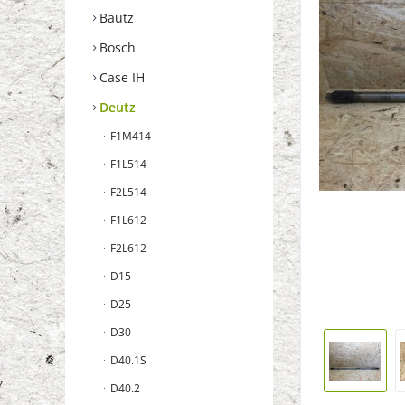
Bautz
Bosch
Case IH
Deutz
F1M414
F1L514
F2L514
F1L612
F2L612
D15
D25
D30
D40.1S
D40.2