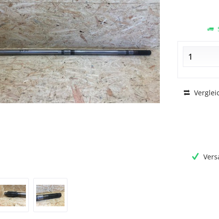
S
Verglei
Vers