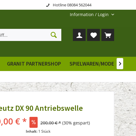
Hotline 08084 562044
Information / Login
GRANIT PARTNERSHOP
SPIELWAREN/MODELLE
E

eutz DX 90 Antriebswelle
,00 € *
200,00 € *
(30% gespart)
Inhalt:
1 Stück