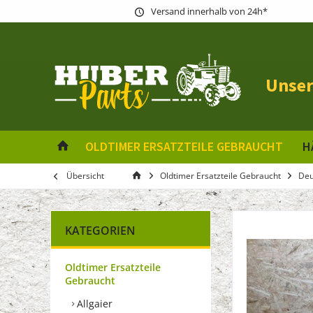
Versand innerhalb von 24h*
Unser
OLDTIMER ERSATZTEILE GEBRAUCHT
H
Übersicht
Oldtimer Ersatzteile Gebraucht
Deu
KATEGORIEN
Oldtimer Ersatzteile
Gebraucht
Allgaier