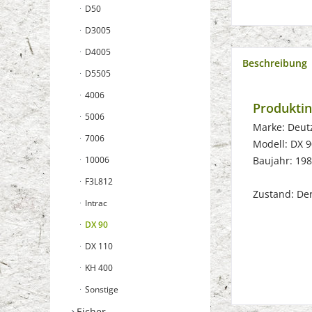
D50
D3005
D4005
Beschreibung
D5505
4006
Produktin
5006
Marke: Deut
7006
Modell: DX 9
10006
Baujahr: 19
F3L812
Zustand: Der 
Intrac
DX 90
DX 110
KH 400
Sonstige
Eicher