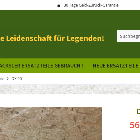
30 Tage Geld-Zurück-Garantie
e Leidenschaft für Legenden!
ÄCKSLER ERSATZTEILE GEBRAUCHT
NEUE ERSATZTEILE
tz
DX 90
56