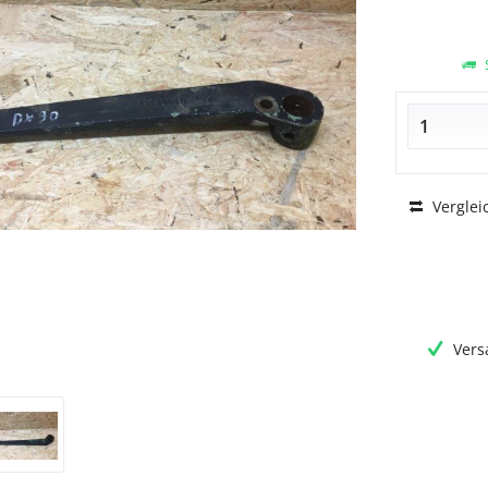
S
Verglei
Vers