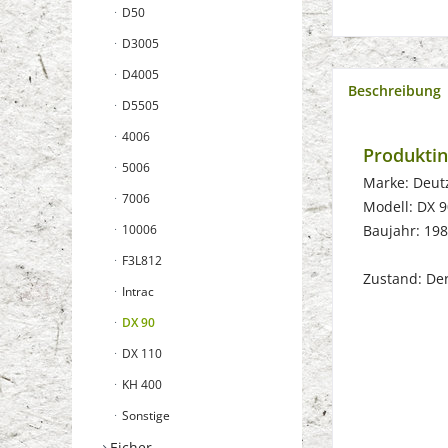
D50
D3005
D4005
Beschreibung
D5505
4006
Produkti
5006
Marke: Deut
7006
Modell: DX 9
10006
Baujahr: 19
F3L812
Zustand: Der 
Intrac
DX 90
DX 110
KH 400
Sonstige
Eicher