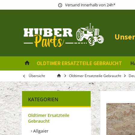
Versand innerhalb von 24h*
Unser
OLDTIMER ERSATZTEILE GEBRAUCHT
H
Übersicht
Oldtimer Ersatzteile Gebraucht
Deu
KATEGORIEN
Oldtimer Ersatzteile
Gebraucht
Allgaier