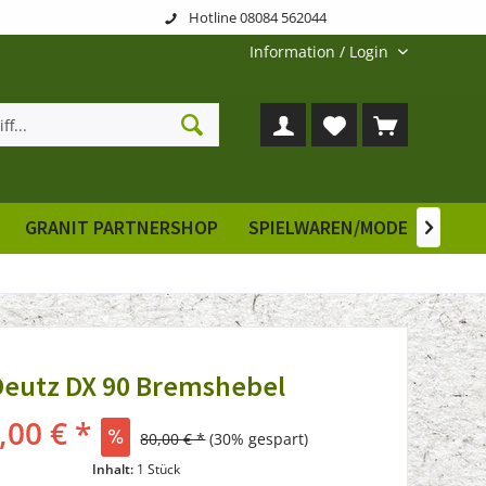
Hotline 08084 562044
Information / Login
GRANIT PARTNERSHOP
SPIELWAREN/MODELLE
E

Deutz DX 90 Bremshebel
,00 € *
80,00 € *
(30% gespart)
Inhalt:
1 Stück