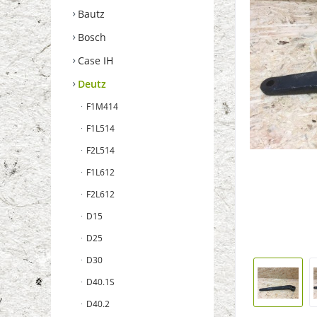
Bautz
Bosch
Case IH
Deutz
F1M414
F1L514
F2L514
F1L612
F2L612
D15
D25
D30
D40.1S
D40.2