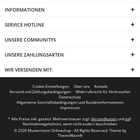
INFORMATIONEN
SERVICE HOTLINE
UNSERE COMMUNITYS
UNSERE ZAHLUNGSARTEN
WIR VERSENDEN MIT:
Cookie-Einstellungen
Über uns
Kontakt
Versand und Zahlungsbedingungen
Widerrufsrecht für Verbraucher
Datenschutz
Allgemeine Geschäftsbedingungen und Kundeninformationen
Impressum
* Alle Preise inkl. gesetzl. Mehrwertsteuer zzgl.
Versandkosten
und ggf.
Nachnahmegebühren, wenn nicht anders beschrieben
© 2026 Mustermann Onlineshop - All Rights Reserved. Theme by
ThemeWare®