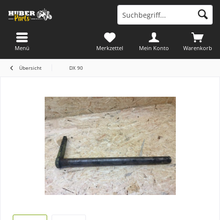
Menü
Merkzettel
Mein Konto
Warenkorb
Übersicht
DX 90