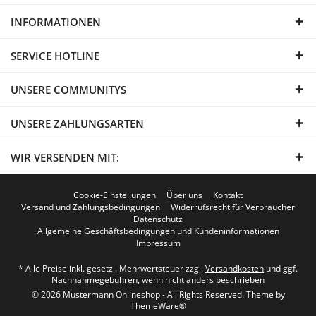
INFORMATIONEN
SERVICE HOTLINE
UNSERE COMMUNITYS
UNSERE ZAHLUNGSARTEN
WIR VERSENDEN MIT:
Cookie-Einstellungen
Über uns
Kontakt
Versand und Zahlungsbedingungen
Widerrufsrecht für Verbraucher
Datenschutz
Allgemeine Geschäftsbedingungen und Kundeninformationen
Impressum
* Alle Preise inkl. gesetzl. Mehrwertsteuer zzgl.
Versandkosten
und ggf.
Nachnahmegebühren, wenn nicht anders beschrieben
© 2026 Mustermann Onlineshop - All Rights Reserved. Theme by
ThemeWare®