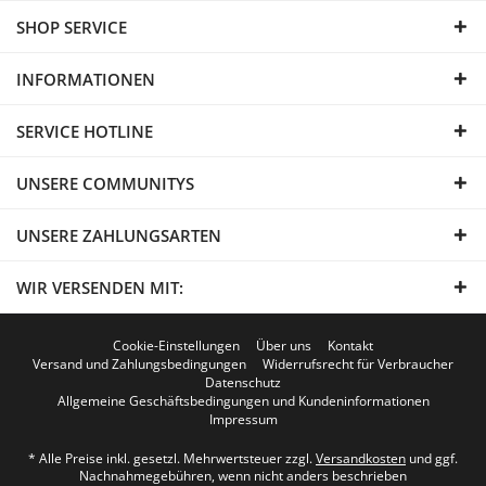
SHOP SERVICE
INFORMATIONEN
SERVICE HOTLINE
UNSERE COMMUNITYS
UNSERE ZAHLUNGSARTEN
WIR VERSENDEN MIT:
Cookie-Einstellungen
Über uns
Kontakt
Versand und Zahlungsbedingungen
Widerrufsrecht für Verbraucher
Datenschutz
Allgemeine Geschäftsbedingungen und Kundeninformationen
Impressum
* Alle Preise inkl. gesetzl. Mehrwertsteuer zzgl.
Versandkosten
und ggf.
Nachnahmegebühren, wenn nicht anders beschrieben