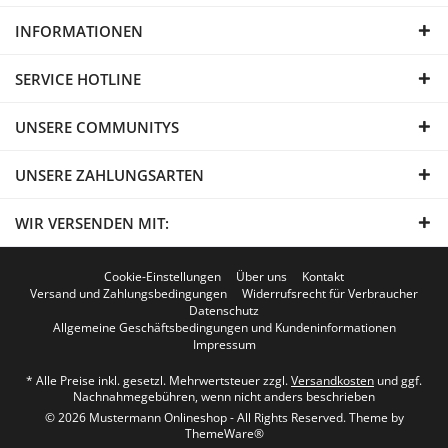
INFORMATIONEN
SERVICE HOTLINE
UNSERE COMMUNITYS
UNSERE ZAHLUNGSARTEN
WIR VERSENDEN MIT:
Cookie-Einstellungen
Über uns
Kontakt
Versand und Zahlungsbedingungen
Widerrufsrecht für Verbraucher
Datenschutz
Allgemeine Geschäftsbedingungen und Kundeninformationen
Impressum
* Alle Preise inkl. gesetzl. Mehrwertsteuer zzgl.
Versandkosten
und ggf.
Nachnahmegebühren, wenn nicht anders beschrieben
© 2026 Mustermann Onlineshop - All Rights Reserved. Theme by
ThemeWare®