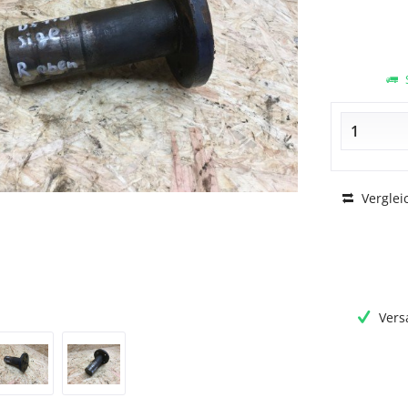
S
Verglei
Vers