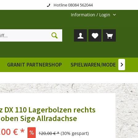
Hotline 08084 562044
Information / Login
GRANIT PARTNERSHOP
SPIELWAREN/MODELLE
E

z DX 110 Lagerbolzen rechts
oben Sige Allradachse
,00 € *
120,00 € *
(30% gespart)