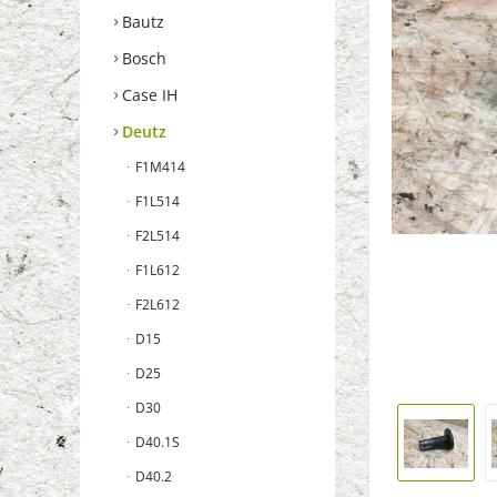
Bautz
Bosch
Case IH
Deutz
F1M414
F1L514
F2L514
F1L612
F2L612
D15
D25
D30
D40.1S
D40.2