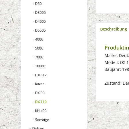
D50
D3005
D4005
Beschreibung
D5505
4006
Produktin
5006
Marke: Deut
7006
Modell: DX 
10006
Baujahr: 19
F3L812
Zustand: Der 
Intrac
DX 90
DX 110
KH 400
Sonstige
Eicher