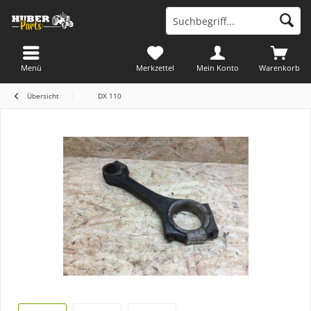
Menü
Merkzettel
Mein Konto
Warenkorb
Übersicht
DX 110