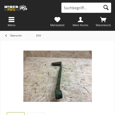
Menü
Merkzettel
Mein Konto
Warenkorb
Übersicht
D50