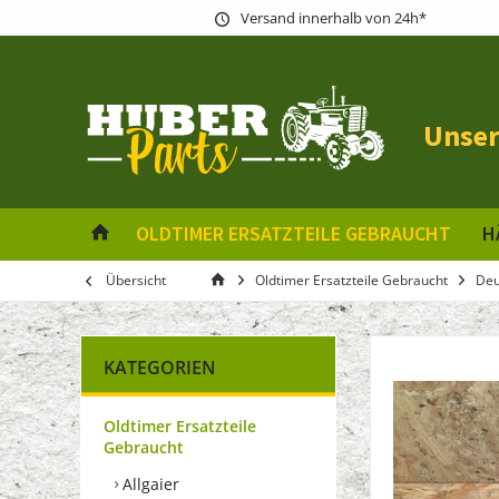
Versand innerhalb von 24h*
Unser
OLDTIMER ERSATZTEILE GEBRAUCHT
H
Übersicht
Oldtimer Ersatzteile Gebraucht
Deu
KATEGORIEN
Oldtimer Ersatzteile
Gebraucht
Allgaier