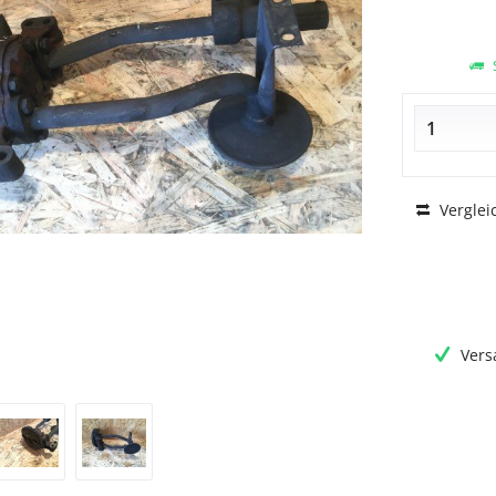
S
Verglei
Vers