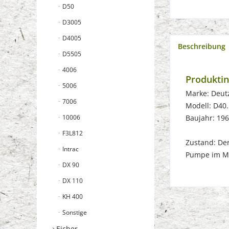
D50
D3005
D4005
Beschreibung
D5505
4006
Produkti
5006
Marke: Deut
7006
Modell: D40.
10006
Baujahr: 19
F3L812
Zustand: Der 
Intrac
Pumpe im M
DX 90
DX 110
KH 400
Sonstige
Eicher