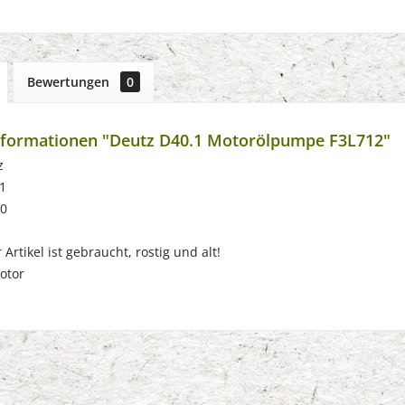
Bewertungen
0
nformationen "Deutz D40.1 Motorölpumpe F3L712"
z
1
60
Artikel ist gebraucht, rostig und alt!
otor