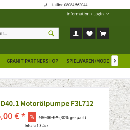
Hotline 08084 562044
Information / Login
GRANIT PARTNERSHOP
SPIELWAREN/MODELLE
E

 D40.1 Motorölpumpe F3L712
,00 € *
180,00 € *
(30% gespart)
Inhalt:
1 Stück