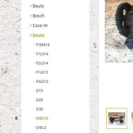
Bautz
Bosch
Case IH
Deutz
F1M414
F1L514
F2L514
F1L612
F2L612
D15
D25
D30
D40.1S
D40.2