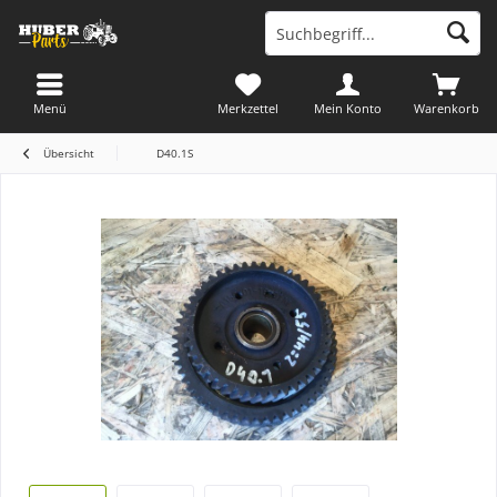
Menü
Merkzettel
Mein Konto
Warenkorb
Übersicht
D40.1S