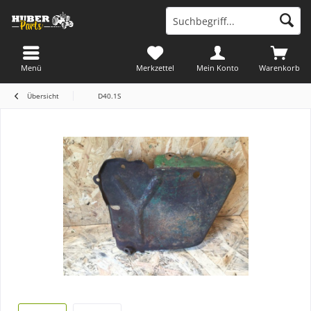
Menü
Merkzettel
Mein Konto
Warenkorb
Übersicht
D40.1S