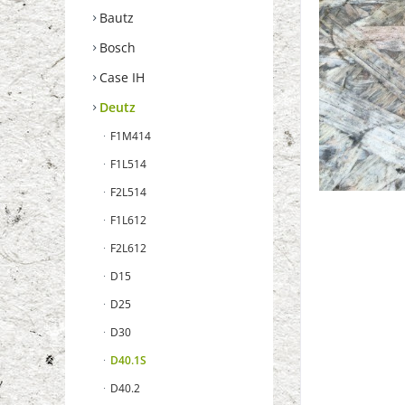
Bautz
Bosch
Case IH
Deutz
F1M414
F1L514
F2L514
F1L612
F2L612
D15
D25
D30
D40.1S
D40.2