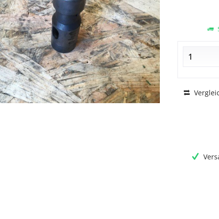
S
Verglei
Vers