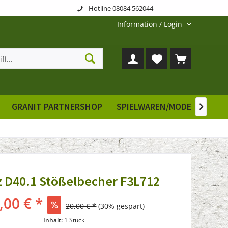
Hotline 08084 562044
Information / Login
GRANIT PARTNERSHOP
SPIELWAREN/MODELLE
E

 D40.1 Stößelbecher F3L712
,00 € *
20,00 € *
(30% gespart)
Inhalt:
1 Stück