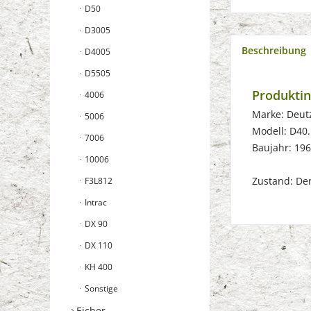
D50
D3005
Beschreibung
D4005
D5505
Produktin
4006
Marke: Deut
5006
Modell: D40.
7006
Baujahr: 19
10006
Zustand: Der 
F3L812
Intrac
DX 90
DX 110
KH 400
Sonstige
Eicher