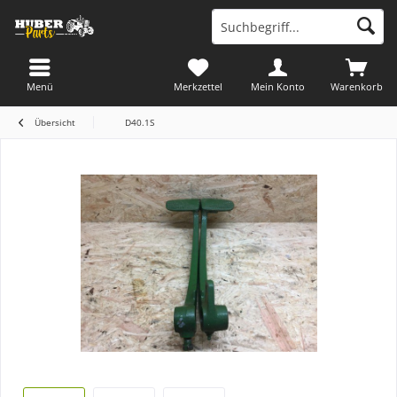
Menü
Merkzettel
Mein Konto
Warenkorb
Übersicht
D40.1S