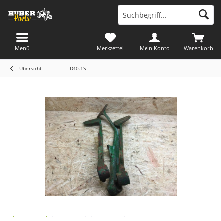
Menü
Merkzettel
Mein Konto
Warenkorb
Übersicht
D40.1S