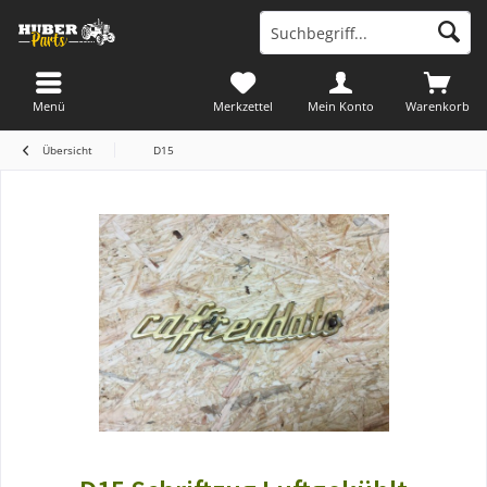
Menü
Merkzettel
Mein Konto
Warenkorb
Übersicht
D15