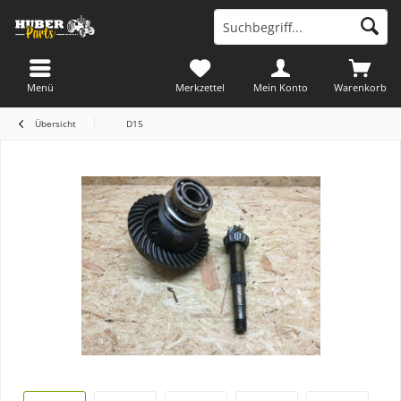
Menü
Merkzettel
Mein Konto
Warenkorb
Übersicht
D15