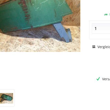
S
Verglei
Vers