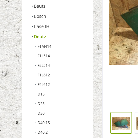
Bautz
Bosch
Case IH
Deutz
F1M414
F1L514
F2L514
F1L612
F2L612
D15
D25
D30
D40.1S
D40.2