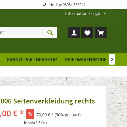
Hotline 08084 562044
Information / Login
GRANIT PARTNERSHOP
SPIELWAREN/MODELLE
E

7006 Seitenverkleidung rechts
,00 € *
70,00 € *
(30% gespart)
Inhalt:
1 Stück