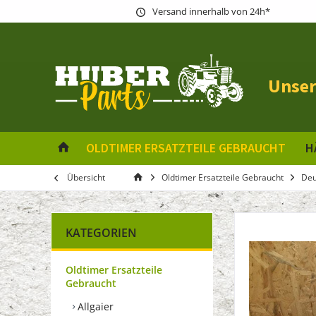
Versand innerhalb von 24h*
Unser
OLDTIMER ERSATZTEILE GEBRAUCHT
H
Übersicht
Oldtimer Ersatzteile Gebraucht
Deu
KATEGORIEN
Oldtimer Ersatzteile
Gebraucht
Allgaier