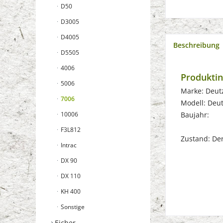
D50
D3005
D4005
Beschreibung
D5505
4006
Produktin
5006
Marke: Deut
7006
Modell: Deu
10006
Baujahr:
F3L812
Zustand: Der 
Intrac
DX 90
DX 110
KH 400
Sonstige
Eicher