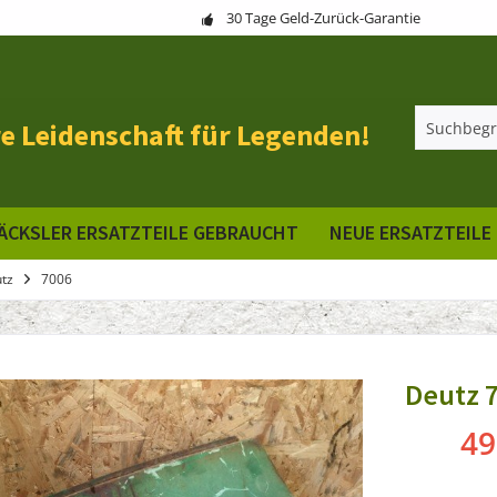
30 Tage Geld-Zurück-Garantie
e Leidenschaft für Legenden!
ÄCKSLER ERSATZTEILE GEBRAUCHT
NEUE ERSATZTEILE
tz
7006
Deutz 
49