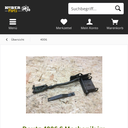
Menü
Merkzettel
Mein Konto
Warenkorb
Übersicht
4006