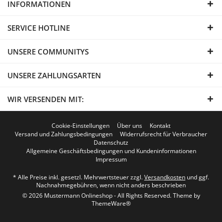
INFORMATIONEN
SERVICE HOTLINE
UNSERE COMMUNITYS
UNSERE ZAHLUNGSARTEN
WIR VERSENDEN MIT:
Cookie-Einstellungen
Über uns
Kontakt
Versand und Zahlungsbedingungen
Widerrufsrecht für Verbraucher
Datenschutz
Allgemeine Geschäftsbedingungen und Kundeninformationen
Impressum
* Alle Preise inkl. gesetzl. Mehrwertsteuer zzgl.
Versandkosten
und ggf.
Nachnahmegebühren, wenn nicht anders beschrieben
© 2026 Mustermann Onlineshop - All Rights Reserved. Theme by
ThemeWare®