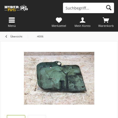
Menü
Merkzettel
Mein Konto
Warenkorb
Übersicht
4006