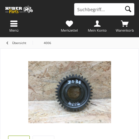
Menü
Merkzettel
Mein Konto
Warenkorb
Übersicht
4006