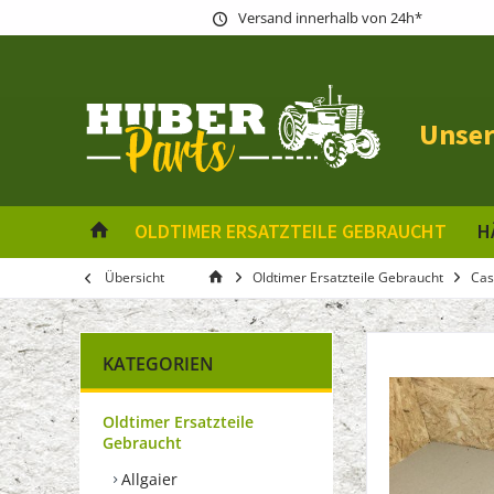
Versand innerhalb von 24h*
Unser
OLDTIMER ERSATZTEILE GEBRAUCHT
H
Übersicht
Oldtimer Ersatzteile Gebraucht
Cas
KATEGORIEN
Oldtimer Ersatzteile
Gebraucht
Allgaier