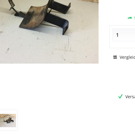
S
Verglei
Vers