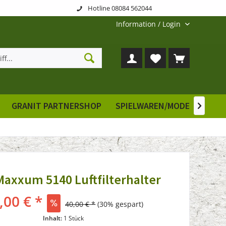
Hotline 08084 562044
Information / Login
GRANIT PARTNERSHOP
SPIELWAREN/MODELLE
E

Maxxum 5140 Luftfilterhalter
,00 € *
40,00 € *
(30% gespart)
Inhalt:
1 Stück