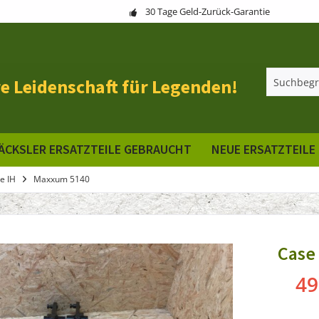
30 Tage Geld-Zurück-Garantie
e Leidenschaft für Legenden!
ÄCKSLER ERSATZTEILE GEBRAUCHT
NEUE ERSATZTEILE
e IH
Maxxum 5140
Case
49