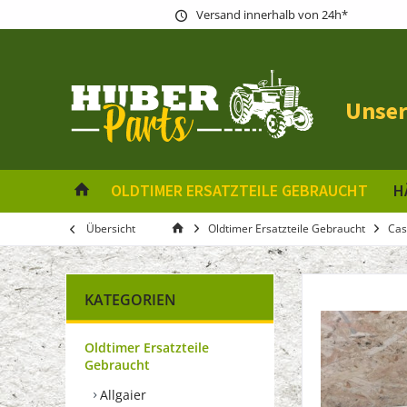
Versand innerhalb von 24h*
Unser
OLDTIMER ERSATZTEILE GEBRAUCHT
H
Übersicht
Oldtimer Ersatzteile Gebraucht
Cas
KATEGORIEN
Oldtimer Ersatzteile
Gebraucht
Allgaier