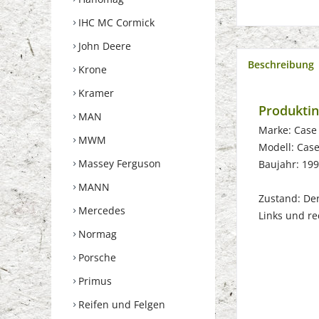
IHC MC Cormick
John Deere
Beschreibung
Krone
Kramer
Produkti
MAN
Marke: Case
MWM
Modell: Cas
Massey Ferguson
Baujahr: 19
MANN
Zustand: Der 
Mercedes
Links und re
Normag
Porsche
Primus
Reifen und Felgen