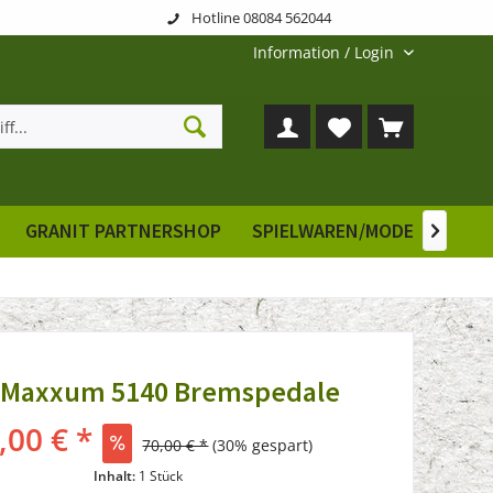
Hotline 08084 562044
Information / Login
GRANIT PARTNERSHOP
SPIELWAREN/MODELLE
E

 Maxxum 5140 Bremspedale
,00 € *
70,00 € *
(30% gespart)
Inhalt:
1 Stück