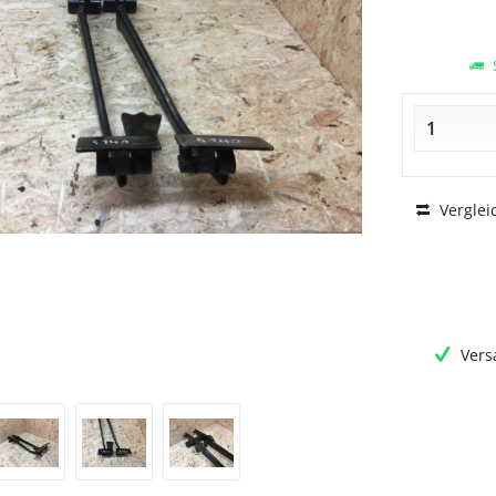
S
Verglei
Vers