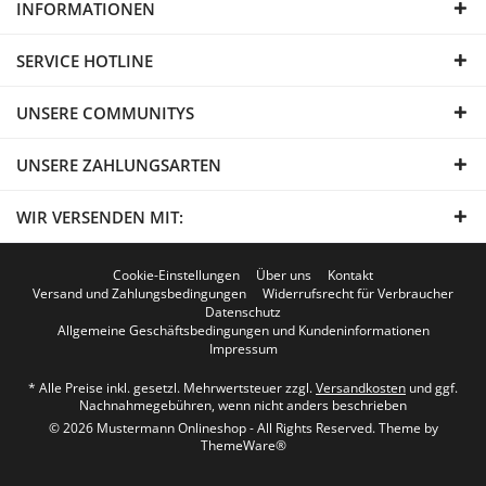
INFORMATIONEN
SERVICE HOTLINE
UNSERE COMMUNITYS
UNSERE ZAHLUNGSARTEN
WIR VERSENDEN MIT:
Cookie-Einstellungen
Über uns
Kontakt
Versand und Zahlungsbedingungen
Widerrufsrecht für Verbraucher
Datenschutz
Allgemeine Geschäftsbedingungen und Kundeninformationen
Impressum
* Alle Preise inkl. gesetzl. Mehrwertsteuer zzgl.
Versandkosten
und ggf.
Nachnahmegebühren, wenn nicht anders beschrieben
© 2026 Mustermann Onlineshop - All Rights Reserved. Theme by
ThemeWare®