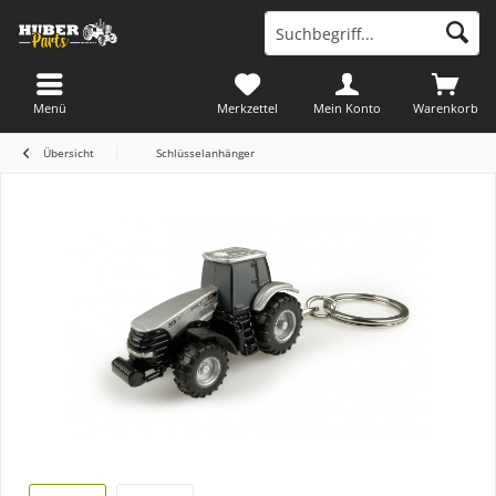
Menü
Merkzettel
Mein Konto
Warenkorb
Übersicht
Schlüsselanhänger