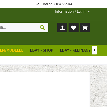
Hotline 08084 562044
Information / Login
REN/MODELLE
EBAY - SHOP
EBAY - KLEINANZEIGEN
