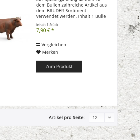
dem Bullen zalhreiche Artikel aus
dem BRUDER-Sortiment
verwendet werden. Inhalt 1 Bulle
Allgemein: - Hergestellt aus
Inhalt
1 Stück
hochwertigen Kunststoffen wie
7,90 € *
z.B. ABS - Made by Bruder -
Maßstab 1:16 -
Altersempfehlung:...
Vergleichen
Merken
Zum Produkt
Artikel pro Seite: