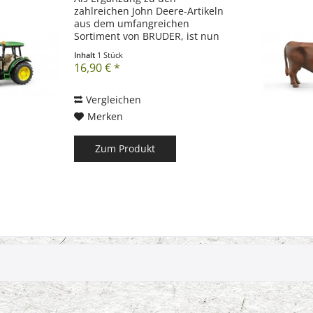
zahlreichen John Deere-Artikeln
aus dem umfangreichen
Sortiment von BRUDER, ist nun
auch der John Deere 5115M
Inhalt
1 Stück
vertreten. Das zu der Traktor-
16,90 € *
Serie 5M gehörende Modell
besticht, neben der
detailgetreuen Optik,...
Vergleichen
Merken
Zum Produkt