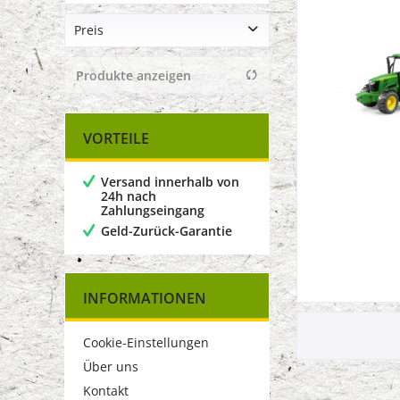
Bruder
Preis
Produkte anzeigen
von
7,90 €
bis
16,90 €
VORTEILE
Versand innerhalb von
24h nach
Zahlungseingang
Geld-Zurück-Garantie
INFORMATIONEN
Cookie-Einstellungen
Über uns
Kontakt