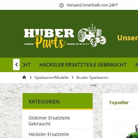
Versand innerhalb von 24h*
Unser
E GEBRAUCHT
HÄCKSLER ERSATZTEILE GEBRAUCHT

Spielwaren/Modelle
Bruder Spielwaren
KATEGORIEN
Topseller
Oldtimer Ersatzteile
Gebraucht
Häcksler Ersatzteile