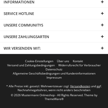
INFORMATIONEN
SERVICE HOTLINE
UNSERE COMMUNITYS
UNSERE ZAHLUNGSARTEN
WIR VERSENDEN MIT:
Cookie-Einstellungen
Über uns
Kontakt
Versand und Zahlungsbedingungen
Widerrufsrecht für Verbraucher
Datenschutz
Allgemeine Geschäftsbedingungen und Kundeninformationen
Impressum
* Alle Preise inkl. gesetzl. Mehrwertsteuer zzgl.
Versandkosten
und ggf.
Nachnahmegebühren, wenn nicht anders beschrieben
© 2026 Mustermann Onlineshop - All Rights Reserved. Theme by
ThemeWare®