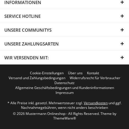
INFORMATIONEN
SERVICE HOTLINE
UNSERE COMMUNITYS
UNSERE ZAHLUNGSARTEN
WIR VERSENDEN MIT:
Cookie-Einstellungen
Über uns
Kontakt
Versand und Zahlungsbedingungen
Widerrufsrecht für Verbraucher
Datenschutz
Allgemeine Geschäftsbedingungen und Kundeninformationen
Impressum
* Alle Preise inkl. gesetzl. Mehrwertsteuer zzgl.
Versandkosten
und ggf.
Nachnahmegebühren, wenn nicht anders beschrieben
© 2026 Mustermann Onlineshop - All Rights Reserved. Theme by
ThemeWare®